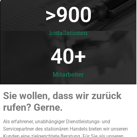
>
900
Installationen
40
+
Mitarbeiter
Sie wollen, dass wir zurück
rufen? Gerne.
Als erfahrener, unabhängiger Dienstleistungs- und
Servicepartner des stationären Handels bieten wir unseren
Kunden eine zielgerichtete Beratung. Für Sie als unseren