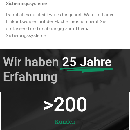
Sicherungssysteme
Damit alles da bleibt wo es hingehört: Ware im Laden,
Einkaufswagen auf der Fläche: proshop berät Sie
umfassend und unabhängig zum Thema
Sicherungssysteme.
Wir haben
25 Jahre
Erfahrung
>
200
Kunden